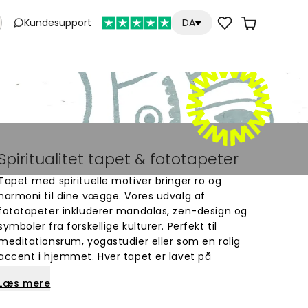
Kundesupport
DA
Spiritualitet tapet & fototapeter
Tapet med spirituelle motiver bringer ro og
harmoni til dine vægge. Vores udvalg af
fototapeter inkluderer mandalas, zen-design og
symboler fra forskellige kulturer. Perfekt til
meditationsrum, yogastudier eller som en rolig
accent i hjemmet. Hver tapet er lavet på
bestilling og skaber en fredelig atmosfære.
Læs mere
Udforsk unikke design der passer til dit personlige
rum og stil.