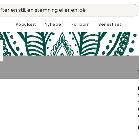
fter en stil, en stemning eller en idé...
Populært
Nyheder
For børn
Senest set