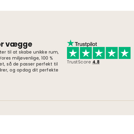
for vægge
er til at skabe unikke rum,
 Vores miljøvenlige, 100 %
TrustScore
4.8
et, så de passer perfekt til
drer, og opdag dit perfekte
Hurtig og gratis levering
Ordrer sendes inden for 2-5 dage.